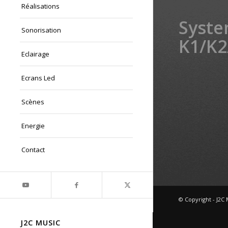
Réalisations
Syst
Sonorisation
K1/K2
Eclairage
Ecrans Led
Scènes
Energie
Contact
© Copyright - J2C 
J2C MUSIC