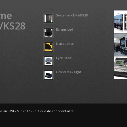
eme
Systeme K1/K2/KS28
/KS28
Ecrans Led
L-acoustics
Lyre Robe
Grand MA2 light
Music FWI - Mic 2017 -
Politique de confidentialité