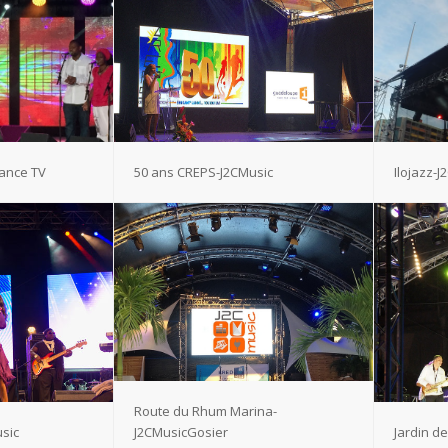
rance TV
50 ans CREPS-J2CMusic
Ilojazz-
Route du Rhum Marina-
sic
J2CMusicGosier
Jardin d