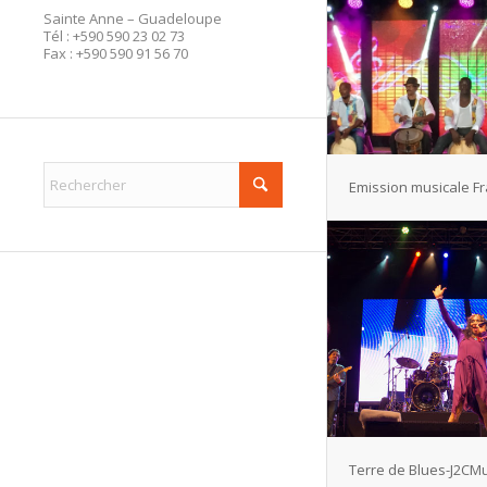
Sainte Anne – Guadeloupe
Tél : +590 590 23 02 73
​Fax : +590 590 91 56 70
Emission musicale F
Terre de Blues-J2CMu