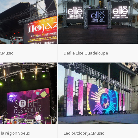
J2CMusic
Défilé Elite Guadeloupe
e la région Voeux
Led outdoor J2CMusic